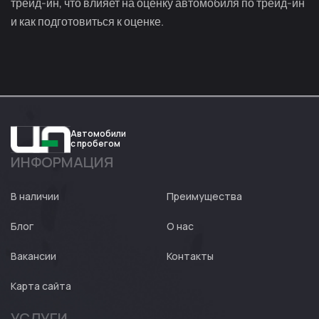
трейд-ин, что влияет на оценку автомобиля по трейд-ин
и как подготовиться к оценке.
Автомобили
с пробегом
ИНФОРМАЦИЯ
Авто
Expert
В наличии
Преимущества
Блог
О нас
Вакансии
Контакты
Карта сайта
УСЛУГИ