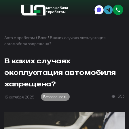
Автомобили
с пробегом
Авто
Expert
Авто с пробегом
/
Блог
/
В каких случаях эксплуатация
автомобиля запрещена?
В каких случаях
эксплуатация автомобиля
запрещена?
353
13 октября 2025
Безопасность