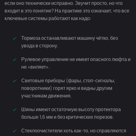
если оно технически исправно. Звучит просто, но что
входит в это понятие? На практике это означает, что все
ключевые системы работают как надо:
Тормоза останавливают машину чётко, без
увода в сторону.
Рулевое управление не имеет опасного люфта и
не «виляет».
Световые приборы (фары,
стоп-сигналы
,
поворотники) горят ярко и видны другим
участникам движения.
Шины имеют остаточную высоту протектора
больше 1,6 мм и без критических порезов.
Стеклоочистители хоть
как-то
, но справляются