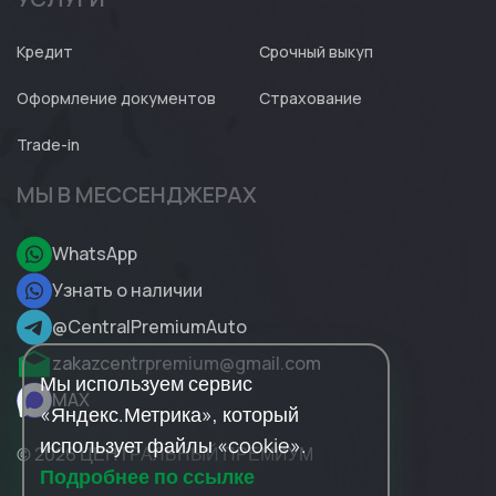
Кредит
Срочный выкуп
Оформление документов
Страхование
Trade-in
МЫ В МЕССЕНДЖЕРАХ
WhatsApp
Узнать о наличии
@CentralPremiumAuto
zakazcentrpremium@gmail.com
Мы используем сервис
MAX
«Яндекс.Метрика», который
использует файлы «cookie».
© 2026 ЦЕНТРАЛЬНЫЙ ПРЕМИУМ
Подробнее по ссылке