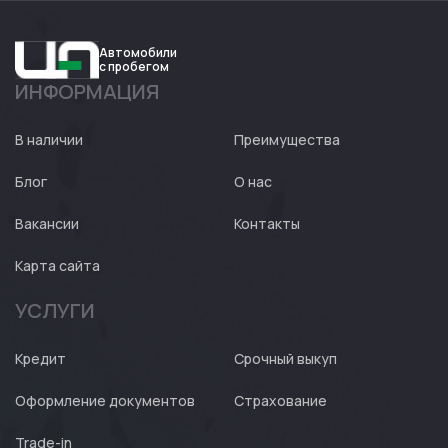
Автомобили
с пробегом
ИНФОРМАЦИЯ
Авто
Expert
В наличии
Преимущества
Блог
О нас
Вакансии
Контакты
Карта сайта
УСЛУГИ
Кредит
Срочный выкуп
Оформление документов
Страхование
Trade-in