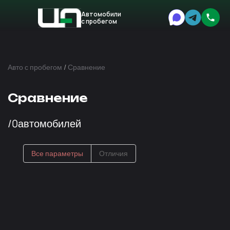
Автомобили
с пробегом
Авто
Expert
Авто с пробегом
/
Сравнение
Сравнение
/
0
автомобилей
Все параметры
Отличия
ОСНОВНЫЕ ПАРАМЕТРЫ
Марка
Модель