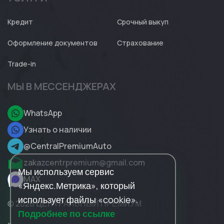
Кредит
Срочный выкуп
Оформление документов
Страхование
Trade-in
МЫ В МЕССЕНДЖЕРАХ
WhatsApp
Узнать о наличии
@CentralPremiumAuto
zakazcentrpremium@gmail.com
Мы используем сервис
MAX
«Яндекс.Метрика», который
использует файлы «cookie».
© 2026 ЦЕНТРАЛЬНЫЙ ПРЕМИУМ
Подробнее по ссылке