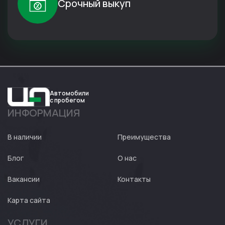
Срочный выкуп
Автомобили
с пробегом
ИНФОРМАЦИЯ
Авто
Expert
В наличии
Преимущества
Блог
О нас
Вакансии
Контакты
Карта сайта
УСЛУГИ