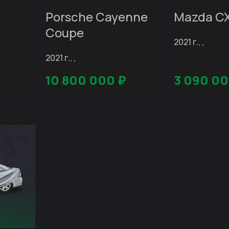
Porsche Cayenne
Mazda C
Coupe
2021 г., ,
2021 г., ,
10 800 000
₽
3 090 0