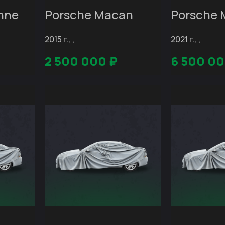
nne
Porsche Macan
Porsche
2015 г., ,
2021 г., ,
2 500 000
₽
6 500 0