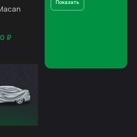
Показать
 Macan
00
₽