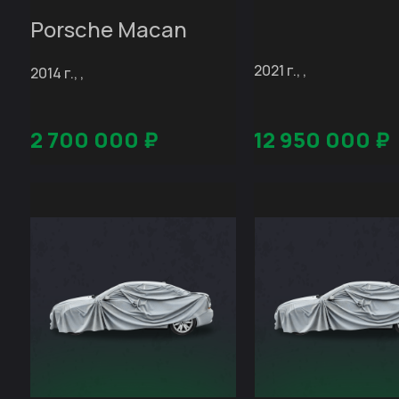
Porsche Macan
2021 г., ,
2014 г., ,
2 700 000
₽
12 950 000
₽