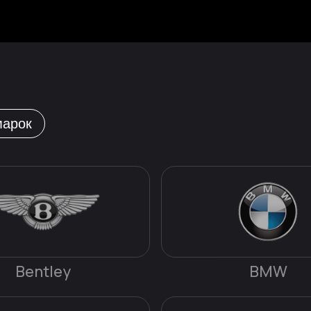
марок
Bentley
BMW