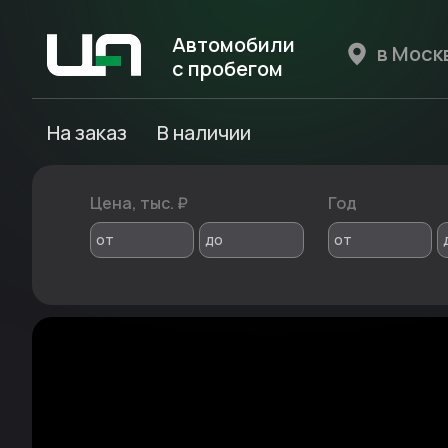
Автомобили
с пробегом
Авто Expert
На заказ
В наличии
Цена, тыс. ₽
Год
от
до
от