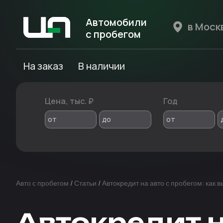
Автомобили
с пробегом
Авто Expert
На заказ
В наличии
Цена, тыс. ₽
Год
от
до
от
Авто с пробегом
/
Статьи
/
Автокредит на авто с пробегом: как 
Автокредит н