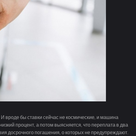
И вроде бы ставки сейчас не космические, и машина
низкий процент, а потом выясняется, что переплата в два
вия досрочного погашения, о которых не предупреждают.