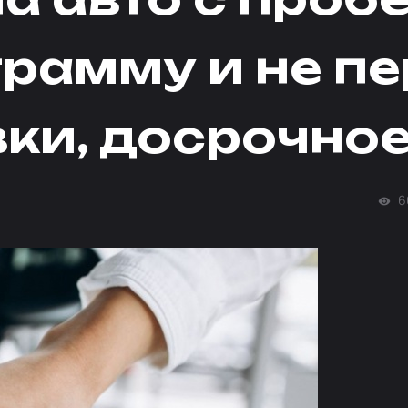
грамму и не п
вки, досрочное
6