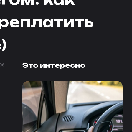
ереплатить
)
Это интересно
06