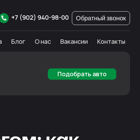
+7
(902)
940-98-00
Обратный звонок
а
Блог
О нас
Вакансии
Контакты
Подобрать авто
гом: как