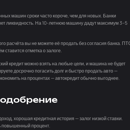
анных машин сроки часто короче, чем для новых. Банки
яет ликвидность. На
10-летнюю
машину дадут максимум 3–5
ного расчёта вы не можете её продать без согласия банка. ПТ
м ставится отметка о залоге.
кий кредит можно взять на любые цели, и машина не будет
ируете досрочно погасить долг и быстро продать авто —
экономить на процентах — автокредит обычно выгоднее.
и одобрение
ход, хорошая кредитная история — залог низкой ставки.
ть повышенный процент.