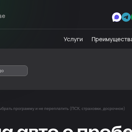
Услуги
Преимуществ
до
выбрать программу и не переплатить (ПСК, страховки, досрочное)
а авто с пробе