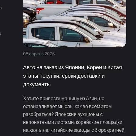
я
к
08
апреля
2026
Авто на заказ из Японии, Кореи и Китая:
этапы покупки, сроки доставки и
документы
Хотите привезти машину из Азии, но
останавливает мысль: как во всём этом
разобраться? Японские аукционы с
непонятными листами, корейские площадки
и
на хангыле, китайские заводы с бюрократией