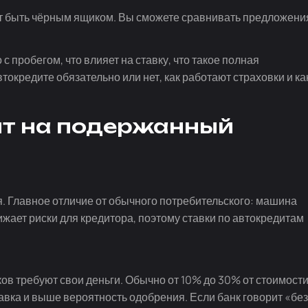
ёт быть чёрным ящиком. Вы сможете сравнивать предложени
 с пробегом, что влияет на ставку, что такое полная
автокредите обязательно или нет, как работают страховки и ка
ит на подержанный
я. Главное отличие от обычного потребительского: машина
нижает риски для кредитора, поэтому ставки по автокредитам
в требуют свои деньги. Обычно от 10% до 30% от стоимост
тавка и выше вероятность одобрения. Если банк говорит «без