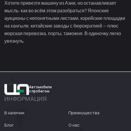
Хотите привезти машину из Азии, но останавливает
мысль: как во всём этом разобраться? Японские
аукционы с непонятными листами, корейские площадки
на хангыле, китайские заводы с бюрократией — плюс
морская перевозка, порты, таможня. В одиночку легко
увязнуть.
Автомобили
с пробегом
ИНФОРМАЦИЯ
Авто
Expert
В наличии
Преимущества
Блог
О нас