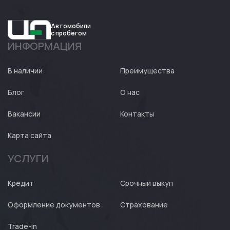
Автомобили
с пробегом
ИНФОРМАЦИЯ
Авто
Expert
В наличии
Преимущества
Блог
О нас
Вакансии
Контакты
Карта сайта
УСЛУГИ
Кредит
Срочный выкуп
Оформление документов
Страхование
Trade-in