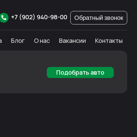
+7
(902)
940-98-00
Обратный звонок
а
Блог
О нас
Вакансии
Контакты
Подобрать авто