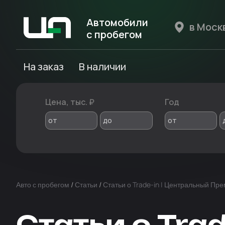
Автомобили
с пробегом
Авто Expert
На заказ
В наличии
Цена, тыс. ₽
Год
от
до
от
Авто с пробегом
/
Статьи
/
Статьи о Trade-in | Центральный Пр
Статьи о Trad