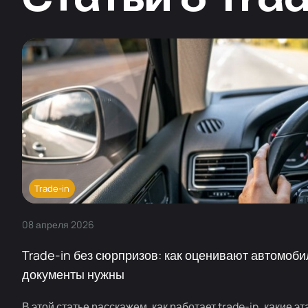
Trade-in
08
апреля
2026
Trade-in без сюрпризов: как оценивают автомоби
документы нужны
В этой статье расскажем, как работает trade-in, какие э