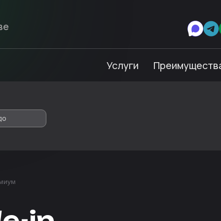
Услуги
Преимуществ
до
емиум
e-in