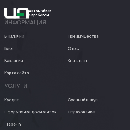
Автомобили
с пробегом
ИНФОРМАЦИЯ
Авто
Expert
В наличии
Преимущества
Блог
О нас
Вакансии
Контакты
Карта сайта
УСЛУГИ
Кредит
Срочный выкуп
Оформление документов
Страхование
Trade-in