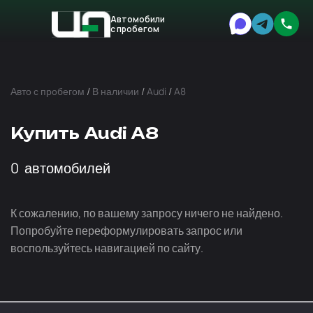
Автомобили
с пробегом
Авто
Expert
Авто с пробегом
/
В наличии
/
Audi
/
A8
Купить Audi A8
0
автомобилей
К сожалению, по вашему запросу ничего не найдено.
Попробуйте переформулировать запрос или
воспользуйтесь навигацией по сайту.