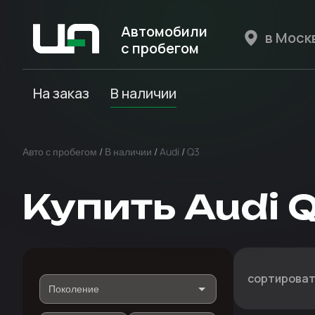
Автомобили
с пробегом
Авто Expert
На заказ
В наличии
Авто с пробегом
/
В наличии
/
Audi
/
Q3
Купить Audi 
сортироват