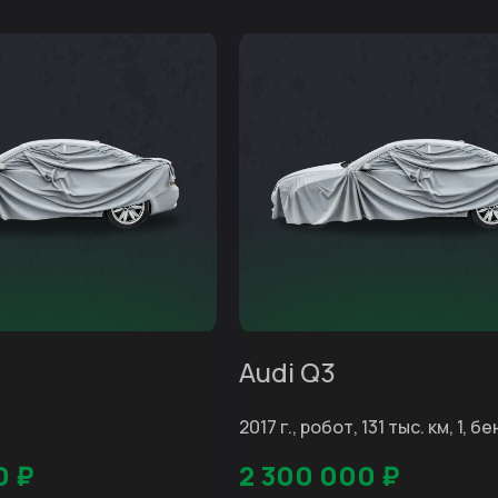
Audi Q3
2017 г., робот, 131 тыс. км, 1, бе
0
₽
2 300 000
₽