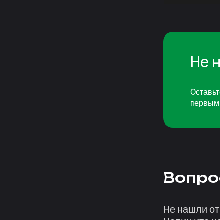
Не 
Оставьт
первым 
Вопро
Не нашли от