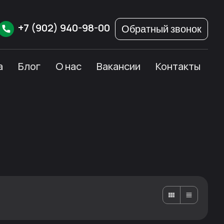
+7
(902)
940-98-00
Обратный звонок
а
Блог
О нас
Вакансии
Контакты
Карточками
Списком