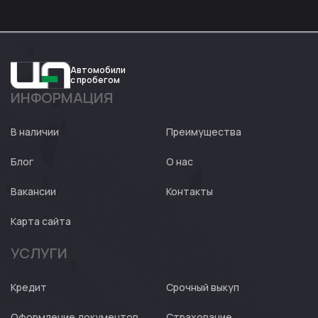
Автомобили
с пробегом
ИНФОРМАЦИЯ
Авто
Expert
В наличии
Преимущества
Блог
О нас
Вакансии
Контакты
Карта сайта
УСЛУГИ
Кредит
Срочный выкуп
Оформление документов
Страхование