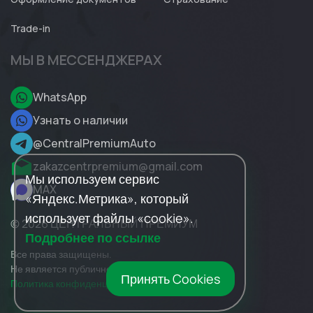
Trade-in
МЫ В МЕССЕНДЖЕРАХ
WhatsApp
Узнать о наличии
@CentralPremiumAuto
zakazcentrpremium@gmail.com
Мы используем сервис
MAX
«Яндекс.Метрика», который
использует файлы «cookie».
© 2026 ЦЕНТРАЛЬНЫЙ ПРЕМИУМ
Подробнее по ссылке
Все права защищены.
Не является публичной офертой.
Принять Cookies
Политика конфиденциальности