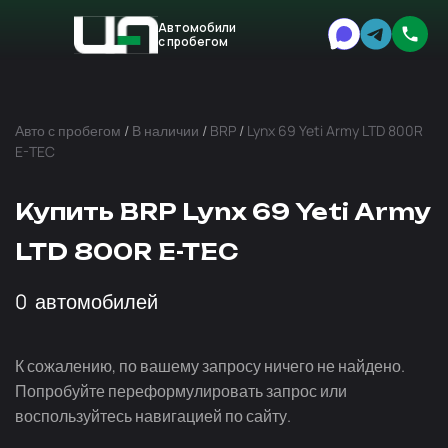
Автомобили
с пробегом
Авто
Expert
Авто с пробегом
/
В наличии
/
BRP
/
Lynx 69 Yeti Army LTD 800R
E-TEC
Купить BRP Lynx 69 Yeti Army
LTD 800R E-TEC
0
автомобилей
К сожалению, по вашему запросу ничего не найдено.
Попробуйте переформулировать запрос или
воспользуйтесь навигацией по сайту.