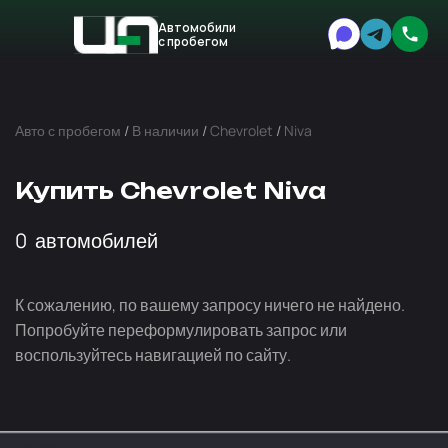
Автомобили
с пробегом
Авто
Expert
Авто с пробегом
/
В наличии
/
Chevrolet
/
Niva
Купить Chevrolet Niva
0
автомобилей
К сожалению, по вашему запросу ничего не найдено.
Попробуйте переформулировать запрос или
воспользуйтесь навигацией по сайту.