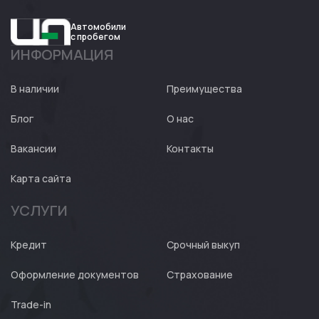
Автомобили
с пробегом
ИНФОРМАЦИЯ
Авто
Expert
В наличии
Преимущества
Блог
О нас
Вакансии
Контакты
Карта сайта
УСЛУГИ
Кредит
Срочный выкуп
Оформление документов
Страхование
Trade-in