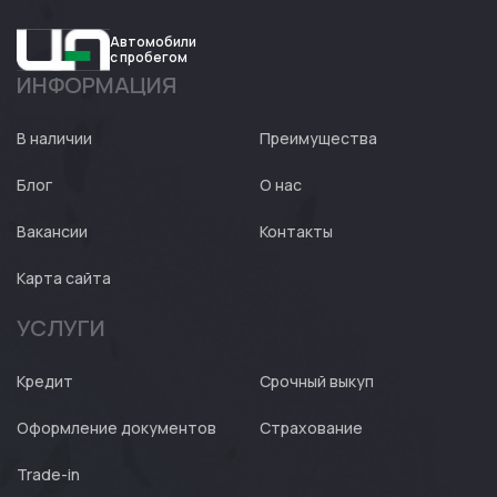
Автомобили
с пробегом
ИНФОРМАЦИЯ
Авто
Expert
В наличии
Преимущества
Блог
О нас
Вакансии
Контакты
Карта сайта
УСЛУГИ
Кредит
Срочный выкуп
Оформление документов
Страхование
Trade-in