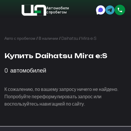
Автомобили
с пробегом
Авто
Expert
Авто с пробегом
/
В наличии
/
Daihatsu
/
Mira e:S
Купить Daihatsu Mira e:S
0
автомобилей
К сожалению, по вашему запросу ничего не найдено.
Попробуйте переформулировать запрос или
воспользуйтесь навигацией по сайту.