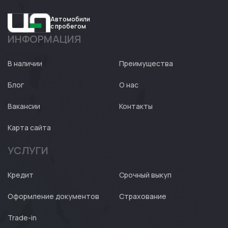
Автомобили
с пробегом
ИНФОРМАЦИЯ
Авто
Expert
В наличии
Преимущества
Блог
О нас
Вакансии
Контакты
Карта сайта
УСЛУГИ
Кредит
Срочный выкуп
Оформление документов
Страхование
Trade-in