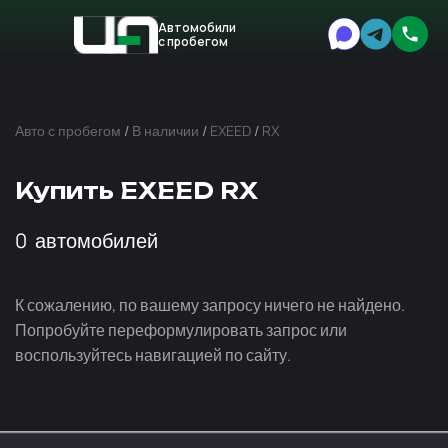
Автомобили
с пробегом
Авто
Expert
Авто с пробегом
/
В наличии
/
EXEED
/
RX
Купить EXEED RX
0
автомобилей
К сожалению, по вашему запросу ничего не найдено.
Попробуйте переформулировать запрос или
воспользуйтесь навигацией по сайту.