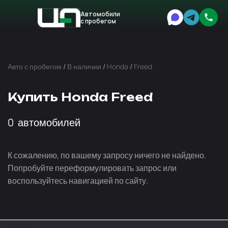
Автомобили
с пробегом
Авто
Expert
Авто с пробегом
/
В наличии
/
Honda
/
Freed
Купить Honda Freed
0
автомобилей
К сожалению, по вашему запросу ничего не найдено.
Попробуйте переформулировать запрос или
воспользуйтесь навигацией по сайту.