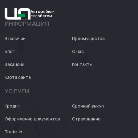
Автомобили
с пробегом
ИНФОРМАЦИЯ
Авто
Expert
В наличии
Преимущества
Блог
О нас
Вакансии
Контакты
Карта сайта
УСЛУГИ
Кредит
Срочный выкуп
Оформление документов
Страхование
Trade-in