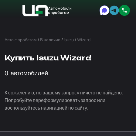
Автомобили
с пробегом
Авто
Expert
Авто с пробегом
/
В наличии
/
Isuzu
/
Wizard
Купить Isuzu Wizard
0
автомобилей
К сожалению, по вашему запросу ничего не найдено.
Попробуйте переформулировать запрос или
воспользуйтесь навигацией по сайту.