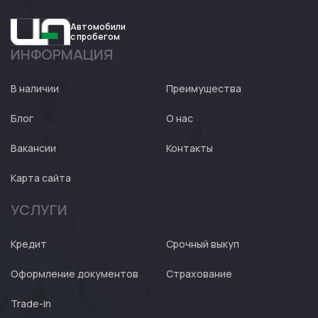
Автомобили
с пробегом
ИНФОРМАЦИЯ
Авто
Expert
В наличии
Преимущества
Блог
О нас
Вакансии
Контакты
Карта сайта
УСЛУГИ
Кредит
Срочный выкуп
Оформление документов
Страхование
Trade-in