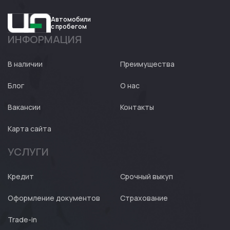
Автомобили
с пробегом
ИНФОРМАЦИЯ
Авто
Expert
В наличии
Преимущества
Блог
О нас
Вакансии
Контакты
Карта сайта
УСЛУГИ
Кредит
Срочный выкуп
Оформление документов
Страхование
Trade-in