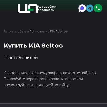
Автомобили
с пробегом
Авто
Expert
Авто с пробегом
/
В наличии
/
KIA
/
Seltos
Купить KIA Seltos
0
автомобилей
К сожалению, по вашему запросу ничего не найдено.
Попробуйте переформулировать запрос или
воспользуйтесь навигацией по сайту.