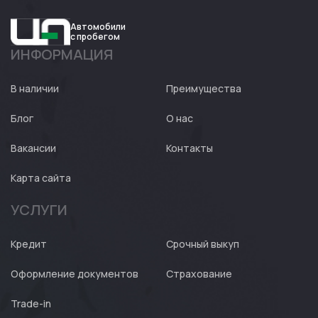
Автомобили
с пробегом
ИНФОРМАЦИЯ
Авто
Expert
В наличии
Преимущества
Блог
О нас
Вакансии
Контакты
Карта сайта
УСЛУГИ
Кредит
Срочный выкуп
Оформление документов
Страхование
Trade-in