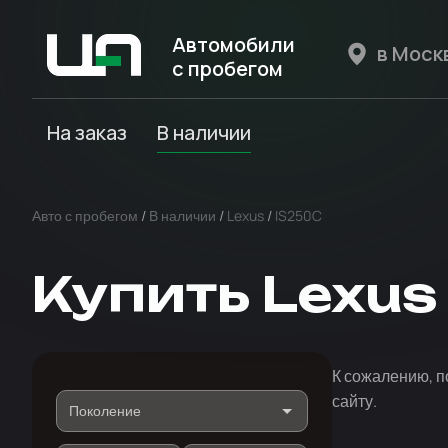
Автомобили
с пробегом
Авто Expert
На заказ
В наличии
Авто с пробегом
/
В наличии
/
Lexus
/
IS250C
Купить Lexus
К сожалению, п
сайту.