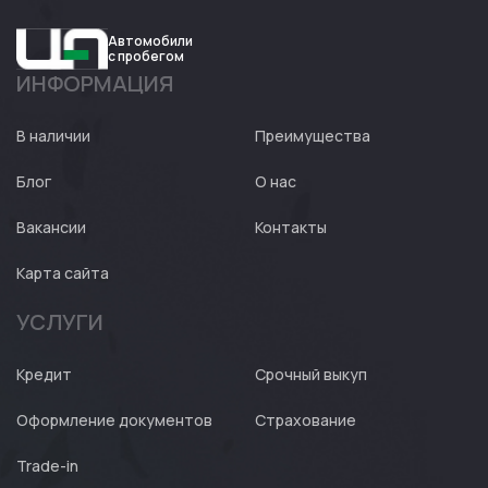
Автомобили
с пробегом
ИНФОРМАЦИЯ
Авто
Expert
В наличии
Преимущества
Блог
О нас
Вакансии
Контакты
Карта сайта
УСЛУГИ
Кредит
Срочный выкуп
Оформление документов
Страхование
Trade-in