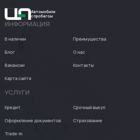
Автомобили
с пробегом
ИНФОРМАЦИЯ
Авто
Expert
В наличии
Преимущества
Блог
О нас
Вакансии
Контакты
Карта сайта
УСЛУГИ
Кредит
Срочный выкуп
Оформление документов
Страхование
Trade-in