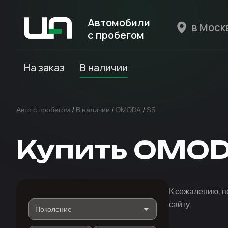
Автомобили
с пробегом
Авто Expert
На заказ
В наличии
Авто с пробегом
/
В наличии
/
OMODA
/
S5
Купить OMOD
К сожалению, п
сайту.