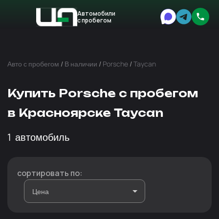
Автомобили
с пробегом
Авто
Expert
Авто с пробегом
/
В наличии
/
Porsche
/
Taycan
Купить Porsche с пробегом
в Красноярске Taycan
1
автомобиль
сортировать по: