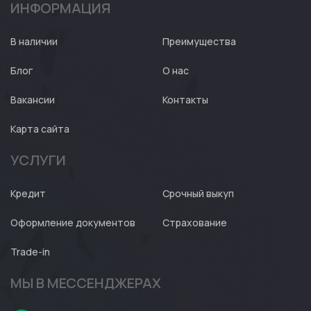
ИНФОРМАЦИЯ
Авто
Expert
В наличии
Преимущества
Блог
О нас
Вакансии
Контакты
Карта сайта
УСЛУГИ
Кредит
Срочный выкуп
Оформление документов
Страхование
Trade-in
МЫ В МЕССЕНДЖЕРАХ