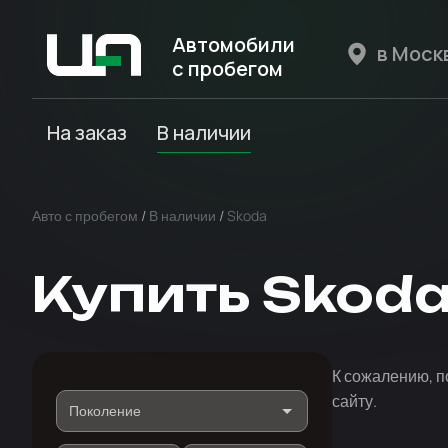
Автомобили
с пробегом
Авто Expert
На заказ
В наличии
Авто с пробегом
/
В наличии
/
Skoda
Купить Skod
К сожалению, п
сайту.