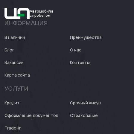
Автомобили
с пробегом
ИНФОРМАЦИЯ
Авто
Expert
В наличии
Преимущества
Блог
О нас
Вакансии
Контакты
Карта сайта
УСЛУГИ
Кредит
Срочный выкуп
Оформление документов
Страхование
Trade-in