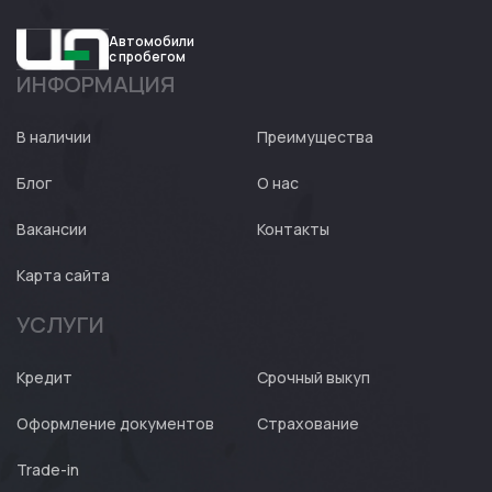
Автомобили
с пробегом
ИНФОРМАЦИЯ
Авто
Expert
В наличии
Преимущества
Блог
О нас
Вакансии
Контакты
Карта сайта
УСЛУГИ
Кредит
Срочный выкуп
Оформление документов
Страхование
Trade-in