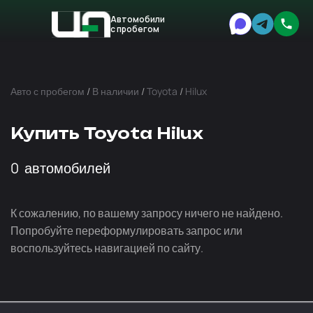
Автомобили
с пробегом
Авто
Expert
Авто с пробегом
/
В наличии
/
Toyota
/
Hilux
Купить Toyota Hilux
0
автомобилей
К сожалению, по вашему запросу ничего не найдено.
Попробуйте переформулировать запрос или
воспользуйтесь навигацией по сайту.