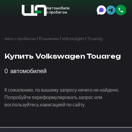
Автомобили
с пробегом
Авто
Expert
Авто с пробегом
/
В наличии
/
Volkswagen
/
Touareg
Купить Volkswagen Touareg
0
автомобилей
К сожалению, по вашему запросу ничего не найдено.
Попробуйте переформулировать запрос или
воспользуйтесь навигацией по сайту.