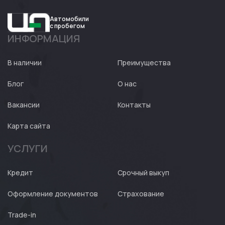
Автомобили
с пробегом
ИНФОРМАЦИЯ
Авто
Expert
В наличии
Преимущества
Блог
О нас
Вакансии
Контакты
Карта сайта
УСЛУГИ
Кредит
Срочный выкуп
Оформление документов
Страхование
Trade-in