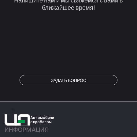
Напишите нам и мы свяжемся с вами в
ближайшее время!
ЗАДАТЬ ВОПРОС
Автомобили
с пробегом
ИНФОРМАЦИЯ
Авто