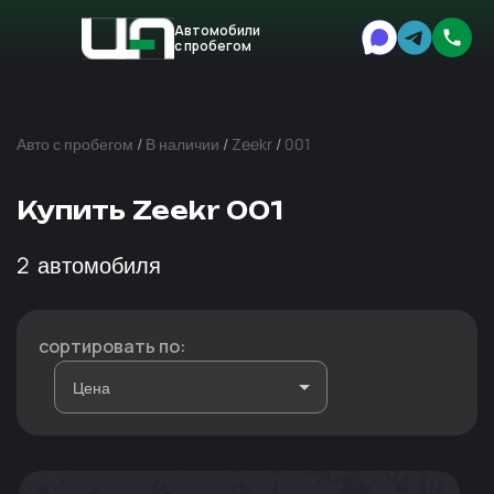
Автомобили
с пробегом
Авто
Expert
Авто с пробегом
/
В наличии
/
Zeekr
/
001
Купить Zeekr 001
2
автомобиля
сортировать по: