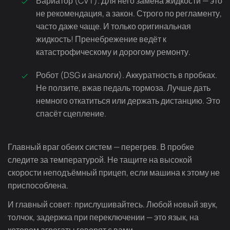
Вариатор (CVT). Для него замена жидкости — это
не рекомендация, а закон. Строго по регламенту,
часто даже чаще. И только оригинальная
жидкость! Пренебрежение ведёт к
катастрофическому и дорогому ремонту.
Робот (DSG и аналоги). Аккуратность в пробках.
Не ползите, вжав педаль тормоза. Лучше дать
немного откатиться или держать дистанцию. Это
спасёт сцепление.
Главный враг обеих систем — перегрев. В пробке
следите за температурой. Не тащите на высокой
скорости неподъёмный прицеп, если машина к этому не
приспособлена.
И главный совет: прислушивайтесь. Любой новый звук,
толчок, задержка при переключении — это язык, на