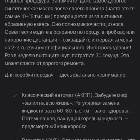
главная процедура. Запомните: даже самое дорогое
синтетическое масло после своего пробега (часто это те
самые 10–15 тыс. км) превращается из защитника в
абразивную взвесь. Оно полно микрочастиц износа.
Совет: если ездите в основном по городу, в пробках, или
на короткие дистанции — сокращайте интервал замены
на 2–3 тысячи км от официального. И контроль уровня!
Раз в неделю вытащите щуп, потратьте 30 секунд. Это
может спасти от дорогого ремонта.
Для коробки передач — здесь фатально невнимание.
Классический автомат (АКПП). Забудьте миф
«залил на всю жизнь». Регулярная замена
жидкости раз в 60–80 тыс. км — залог здоровья.
Потемневшая, пахнущая горелым жидкость —
предсмертный крик коробки.