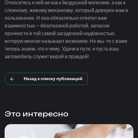
Относитесь к ней не как к бездушной железяке, а как к
сложному, живому механизму, который доверен вам в
пользование. И она обязательно ответит вам
взаимностью — безотказной работой, запасом
прочности и той самой загадочной надёжностью,
которую многие называют везением. Но
мы-то
с вами
теперь знаем, что к чему. Удачи в пути, и пусть ваш
автомобиль служит верой и правдой!
Назад к списку публикаций
Это интересно