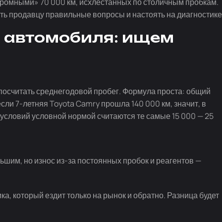
скромными» 70 000 км, исхлёстанных по столичным пробкам.
ть продавцу правильные вопросы и настоять на диагностике
 автомобиля: ищем
посчитать среднегодовой пробег. Формула проста: общий
если
7-летняя
Toyota Camry прошла 140 000 км, значит, в
 условий условной нормой считаются те самые 15 000 — 25
льшим, но износ
из-за
постоянных пробок и реагентов —
ка, который ездит только на рынок и обратно. Разница будет