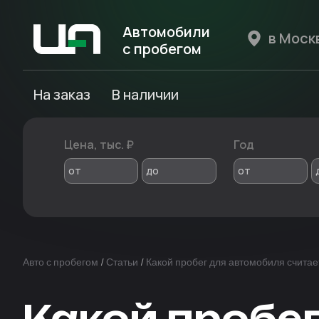
Автомобили
с пробегом
Авто Expert
На заказ
В наличии
Цена, тыс. ₽
Год
от
до
от
Авто с пробегом
/
Статьи
/
Какой пробег для автомобиля счита
Какой пробег