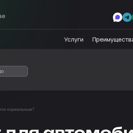
Услуги
Преимуществ
до
ется нормальным?
 для автомоби