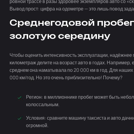
ровной трассе в разы здоровее экземпляров авто со «
Вывод прост: цифра на одометре — это лишь повод зада
Среднегодовой пробег
золотую середину
Чтобы оценить интенсивность эксплуатации, надёжнее 
километраж делите на возраст авто в годах. Например, 
среднем она наматывала по 20 000 км в год. Для наших
000 км/год. Но это очень приблизительно! Почему?
Регион: в миллионнике пробег может быть небо
колоссальным.
Условия: сравните машину таксиста и авто дачни
огромной.