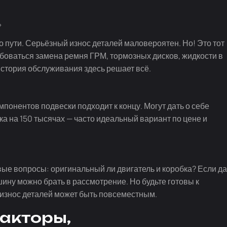
»
 пути. Серьёзный износ деталей маловероятен. Но! Это тот
боваться замена ремня ГРМ, тормозных дисков, жидкости в
история обслуживания здесь решает всё.
мпонентов подвески подходит к концу. Могут дать о себе
а на 150 тысячах — часто идеальный вариант по цене и
вые вопросы: оригинальный ли двигатель и коробка? Если да
шину можно брать в рассмотрение. Но будьте готовы к
и износ деталей может быть повсеместным.
факторы,