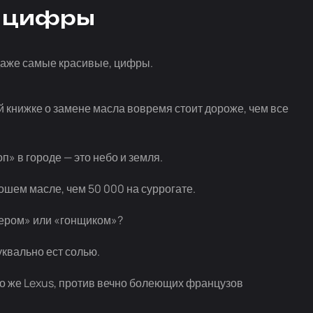
е цифры
даже самые красивые, цифры.
 книжке о замене масла вовремя стоит дороже, чем все
оп»
в городе — это небо и земля.
ошем масле, чем 50 000 на суррогате.
ером» или «гонщиком»?
уквально ест солью.
ого же Lexus, против вечно болеющих французов