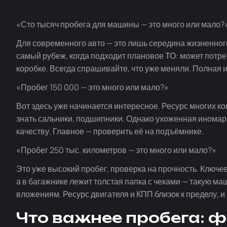
«Сто тысяч пробега для машины — это много или мало?
Для современного авто — это лишь середина жизненного
самый рубеж, когда подходит плановое ТО: может потре
коробке. Всегда спрашивайте, что уже меняли. Полная 
«Пробег 150 000 — это много или мало?»
Вот здесь уже начинается интересное. Ресурс многих ко
знать сальники, подшипники. Однако ухоженная иномарк
качеству. Главное — проверить её на подъёмнике.
«Пробег 250 тыс. километров — это много или мало?»
Это уже высокий пробег, проверка на прочность. Ключе
а в багажнике лежит толстая папка с чеками — такую ма
вложениям. Ресурс двигателя и КПП близок к пределу, 
Что важнее пробега: 