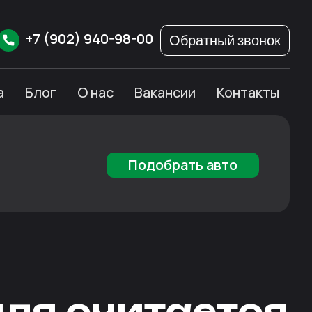
+7
(902)
940-98-00
Обратный звонок
а
Блог
О нас
Вакансии
Контакты
Подобрать авто
ля считается