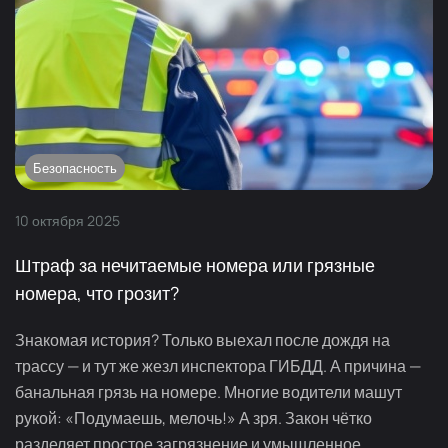
Безопасность
10
октября
2025
Штраф за нечитаемые номера или грязные
номера, что грозит?
Знакомая история? Только выехал после дождя на
трассу — и тут же жезл инспектора ГИБДД. А причина —
банальная грязь на номере. Многие водители машут
рукой: «Подумаешь, мелочь!» А зря. Закон чётко
разделяет простое загрязнение и умышленное