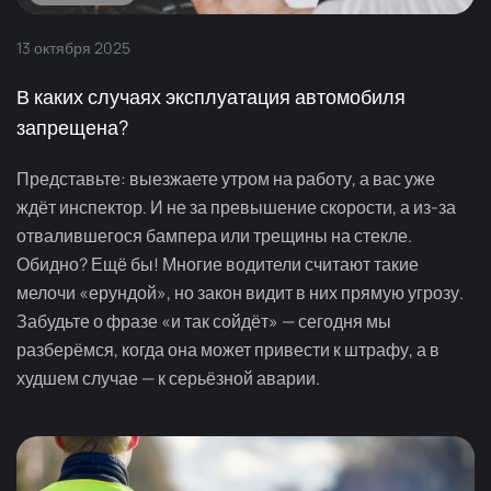
13
октября
2025
В каких случаях эксплуатация автомобиля
запрещена?
Представьте: выезжаете утром на работу, а вас уже
ждёт инспектор. И не за превышение скорости, а из-за
отвалившегося бампера или трещины на стекле.
Обидно? Ещё бы! Многие водители считают такие
мелочи «ерундой», но закон видит в них прямую угрозу.
Забудьте о фразе «и так сойдёт» — сегодня мы
разберёмся, когда она может привести к штрафу, а в
худшем случае — к серьёзной аварии.