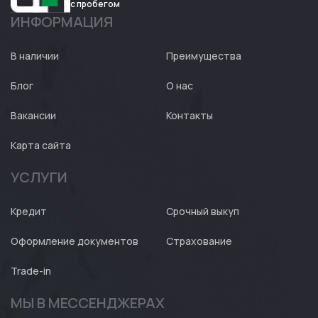
с пробегом
ИНФОРМАЦИЯ
Авто
Expert
В наличии
Преимущества
Блог
О нас
Вакансии
Контакты
Карта сайта
УСЛУГИ
Кредит
Срочный выкуп
Оформление документов
Страхование
Trade-in
МЫ В МЕССЕНДЖЕРАХ