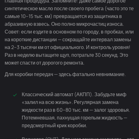
главная процедура. Запомните: даже самое дорогое
синтетическое масло после своего пробега (часто это те
самые 10–15 тыс. км) превращается из защитника в
абразивную взвесь. Оно полно микрочастиц износа.
Совет: если ездите в основном по городу, в пробках, или
на короткие дистанции — сокращайте интервал замены
на 2–3 тысячи км от официального. И контроль уровня!
Раз в неделю вытащите щуп, потратьте 30 секунд. Это
может спасти от дорогого ремонта.
Для коробки передач — здесь фатально невнимание.
Классический автомат (АКПП). Забудьте миф
«залил на всю жизнь». Регулярная замена
жидкости раз в 60–80 тыс. км — залог здоровья.
Потемневшая, пахнущая горелым жидкость —
предсмертный крик коробки.