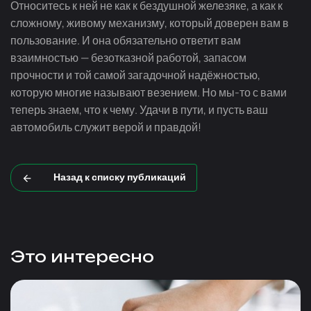
Относитесь к ней не как к бездушной железяке, а как к
сложному, живому механизму, который доверен вам в
пользование. И она обязательно ответит вам
взаимностью — безотказной работой, запасом
прочности и той самой загадочной надёжностью,
которую многие называют везением. Но
мы-то
с вами
теперь знаем, что к чему. Удачи в пути, и пусть ваш
автомобиль служит верой и правдой!
Назад к списку публикаций
Это интересно