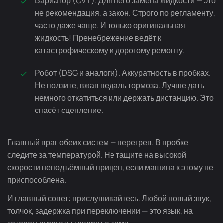
Вариатор (CVT). Для него замена жидкости — это
не рекомендация, а закон. Строго по регламенту,
часто даже чаще. И только оригинальная
жидкость! Пренебрежение ведёт к
катастрофическому и дорогому ремонту.
Робот (DSG и аналоги). Аккуратность в пробках.
Не ползите, вжав педаль тормоза. Лучше дать
немного откатиться или держать дистанцию. Это
спасёт сцепление.
Главный враг обеих систем — перегрев. В пробке
следите за температурой. Не тащите на высокой
скорости неподъёмный прицеп, если машина к этому не
приспособлена.
И главный совет: прислушивайтесь. Любой новый звук,
толчок, задержка при переключении — это язык, на