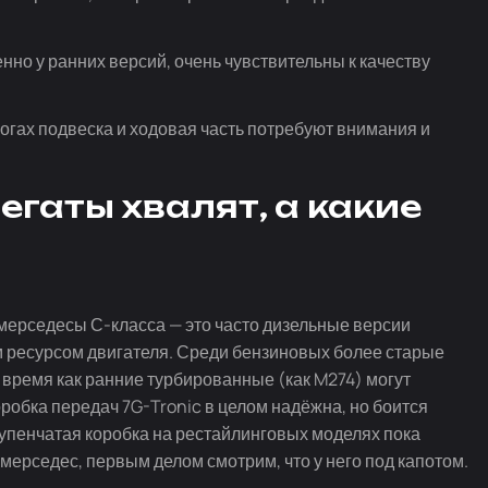
но у ранних версий, очень чувствительны к качеству
рогах подвеска и ходовая часть потребуют внимания и
егаты хвалят, а какие
 мерседесы
С-класса
— это часто дизельные версии
м ресурсом двигателя. Среди бензиновых более старые
время как ранние турбированные (как M274) могут
оробка передач
7G-Tronic
в целом надёжна, но боится
упенчатая коробка на рестайлинговых моделях пока
мерседес, первым делом смотрим, что у него под капотом.