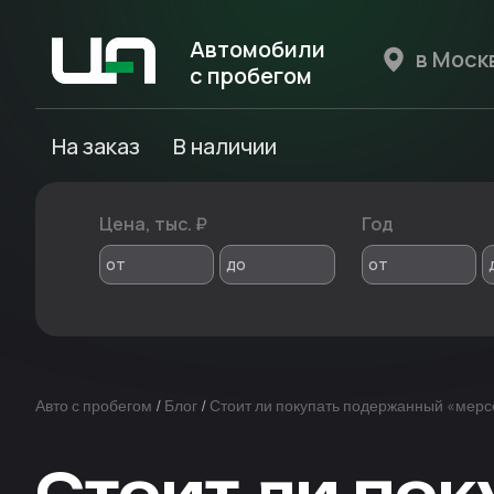
Автомобили
с пробегом
Авто Expert
На заказ
В наличии
Цена, тыс. ₽
Год
от
до
от
Авто с пробегом
/
Блог
/
Стоит ли покупать подержанный «мер
Стоит ли по