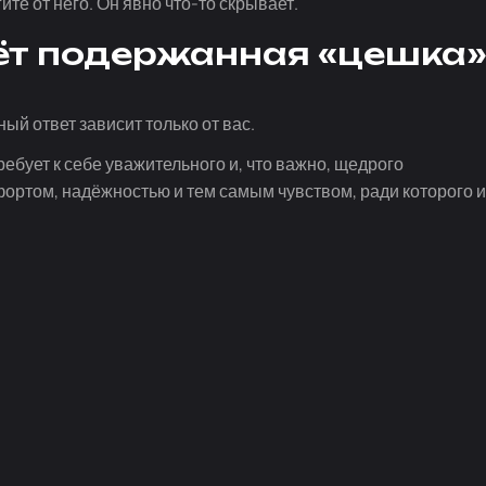
ите от него. Он явно
что-то
скрывает.
ёт подержанная «цешка
й ответ зависит только от вас.
ебует к себе уважительного и, что важно, щедрого
мфортом, надёжностью и тем самым чувством, ради которого и