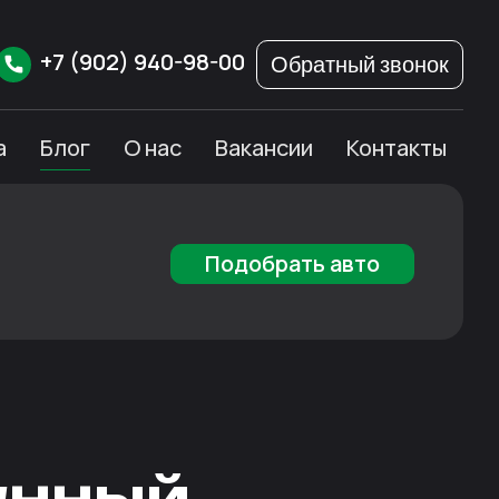
+7
(902)
940-98-00
Обратный звонок
а
Блог
О нас
Вакансии
Контакты
Подобрать авто
анный