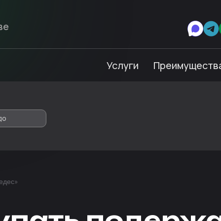
Услуги
Преимуществ
до
седес»
купать подерж