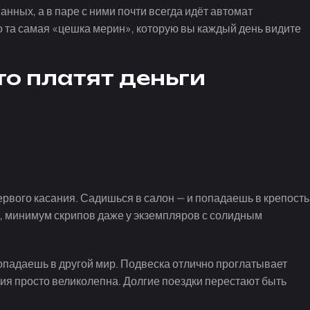
ных, а в паре с ними почти всегда идёт автомат
то та самая «цешка мерин», которую вы каждый день видите
то платят деньги
первого касания. Садишься в салон — и попадаешь в крепость
, минимум скрипов даже у экземпляров с солидным
падаешь в другой мир. Подвеска отлично проглатывает
я просто великолепна. Долгие поездки перестают быть