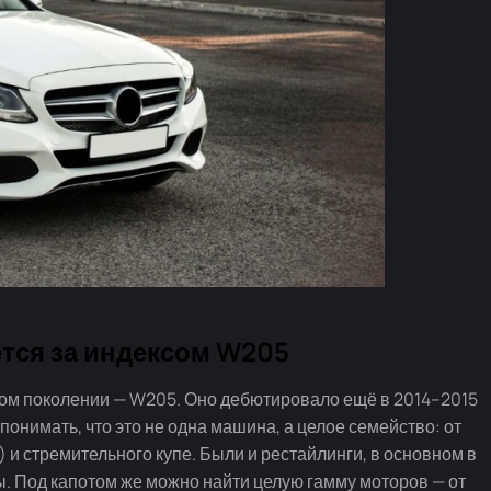
тся за индексом W205
ном поколении — W205. Оно дебютировало ещё в 2014–2015
 понимать, что это не одна машина, а целое семейство: от
 и стремительного купе. Были и рестайлинги, в основном в
ы. Под капотом же можно найти целую гамму моторов — от