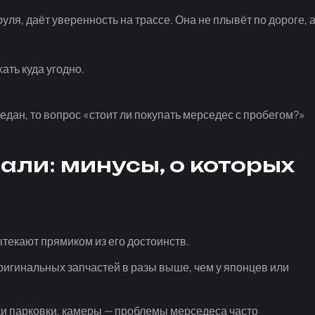
ля, даёт уверенность на трассе. Она не плывёт по дороге, 
ать куда угодно.
дан, то вопрос «стоит ли покупать мерседес с пробегом?»
али: минусы, о которых
текают прямиком из его достоинств.
игинальных запчастей в разы выше, чем у японцев или
и парковки, камеры — проблемы мерседеса часто