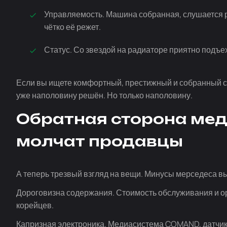
Управляемость. Машина собранная, слушается ру
чётко её режет.
Статус. Со звездой на радиаторе приятно подъех
Если вы ищете комфортный, престижный и собранный се
уже наполовину решён. Но только наполовину.
Обратная сторона мед
молчат продавцы
А теперь трезвый взгляд на вещи. Минусы мерседеса вы
Дороговизна содержания. Стоимость обслуживания и ор
корейцев.
Капризная электроника. Медиасистема COMAND, датчик