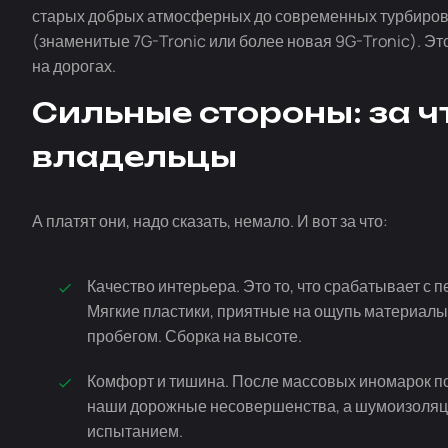
старых добрых атмосферных до современных турбирован
(знаменитые
7G-Tronic
или более новая
9G-Tronic
). Э
на дорогах.
Сильные стороны: за ч
владельцы
А платят они, надо сказать, немало. И вот за что:
Качество интерьера. Это то, что срабатывает с 
Мягкие пластики, приятные на ощупь материалы
пробегом. Сборка на высоте.
Комфорт и тишина. После массовых иномарок по
наши дорожные несовершенства, а шумоизоляци
испытанием.