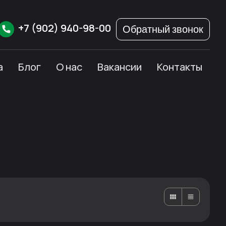
+7
(902)
940-98-00
Обратный звонок
а
Блог
О нас
Вакансии
Контакты
Карточками
Списком