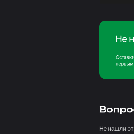
Не 
Оставьт
первым 
Вопро
Не нашли от