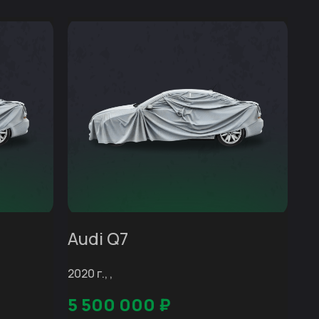
Audi Q7
2020 г., ,
5 500 000
₽