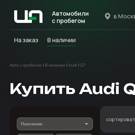
Автомобили
с пробегом
Авто Expert
На заказ
В наличии
Авто с пробегом
/
В наличии
/
Audi
/
Q7
Купить Audi 
сортироват