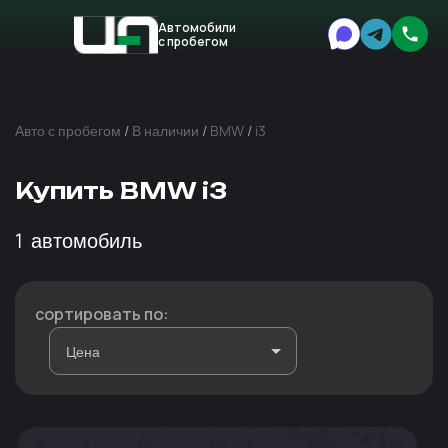
Автомобили
с пробегом
Авто
Expert
Авто с пробегом
/
В наличии
/
BMW
/
i3
Купить BMW i3
1
автомобиль
сортировать по: