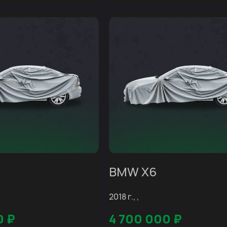
BMW X6
2018 г., ,
0
₽
4 700 000
₽