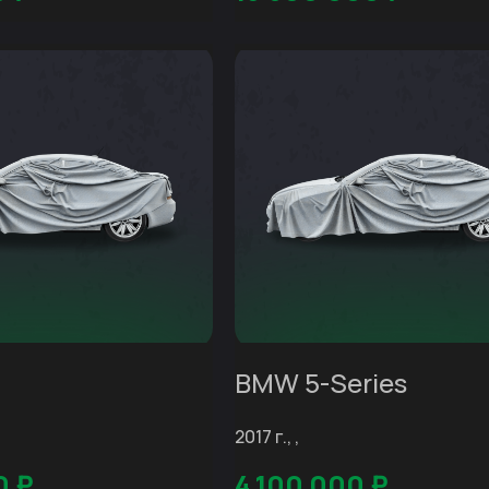
BMW 5-Series
2017 г., ,
0
₽
4 100 000
₽