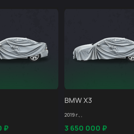
BMW X3
2019 г., ,
0
₽
3 650 000
₽