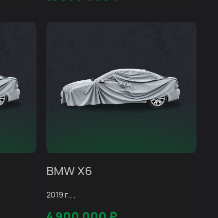
BMW X6
2019 г., ,
4 900 000
₽