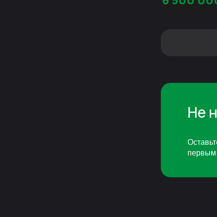
Не 
Оставьт
первым 