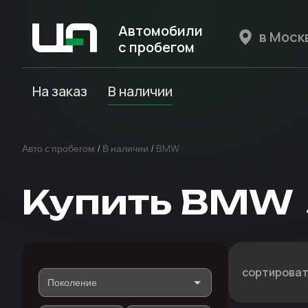
Автомобили
с пробегом
Авто Expert
На заказ
В наличии
Авто с пробегом
/
В наличии
/
BMW
Купить BMW
сортироват