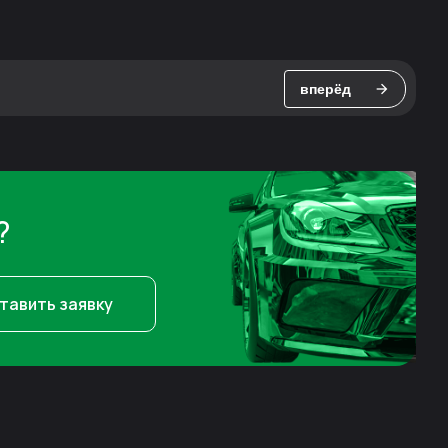
вперёд
?
тавить заявку