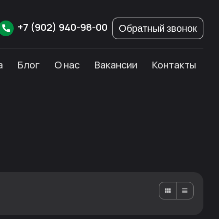
+7
(902)
940-98-00
Обратный звонок
а
Блог
О нас
Вакансии
Контакты
Карточками
Списком