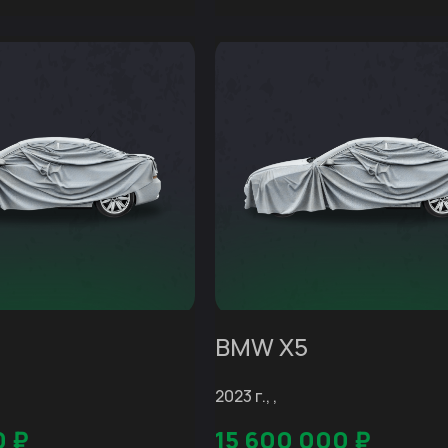
BMW X5
2023 г., ,
0
₽
15 600 000
₽