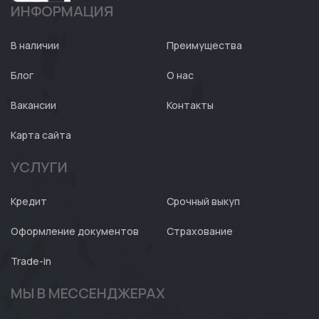
ИНФОРМАЦИЯ
Авто
Expert
В наличии
Преимущества
Блог
О нас
Вакансии
Контакты
Карта сайта
УСЛУГИ
Кредит
Срочный выкуп
Оформление документов
Страхование
Trade-in
МЫ В МЕССЕНДЖЕРАХ