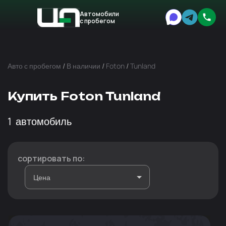
Автомобили
с пробегом
Авто
Expert
Авто с пробегом
/
В наличии
/
Foton
/
Tunland
Купить Foton Tunland
1
автомобиль
сортировать по: