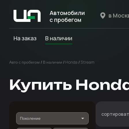
Автомобили
с пробегом
Авто Expert
На заказ
В наличии
Авто с пробегом
/
В наличии
/
Honda
/
Stream
Купить Hond
сортироват