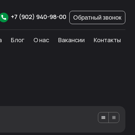
+7
(902)
940-98-00
Обратный звонок
а
Блог
О нас
Вакансии
Контакты
Карточками
Списком