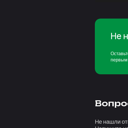
Не 
Оставьт
первым 
Вопро
Не нашли от