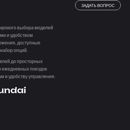
ЗАДАТЬ ВОПРОС
широкого выбора моделей
ми и удобством
ложения, доступные
 набор опций.
делей до просторных
ля ежедневных поездок
м и удобству управления.
undai