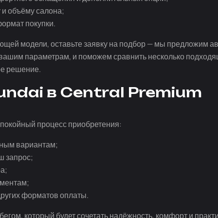
 и объёму салона;
ормат покупки.
ующей модели, оставьте заявку на подбор — мы предложим а
вашим параметрам, и поможем сравнить несколько подходя
ое решение.
ndai в Central Premium
спокойный процесс приобретения:
пным вариантам;
ш запрос;
а;
ументам;
других форматов оплаты.
бегом, который будет сочетать надёжность, комфорт и практи