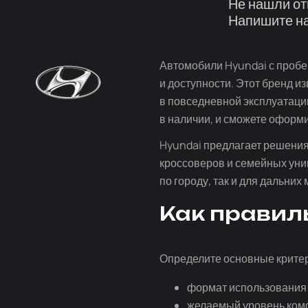
Не нашли от
Напишите на
Автомобили Hyundai с пробе
и доступности. Этот бренд 
в повседневной эксплуатаци
в наличии, и сможете оформи
Hyundai предлагает решения 
кроссоверов и семейных уни
по городу, так и для дальни
Как правил
Определите основные критер
формат использования:
желаемый уровень ком