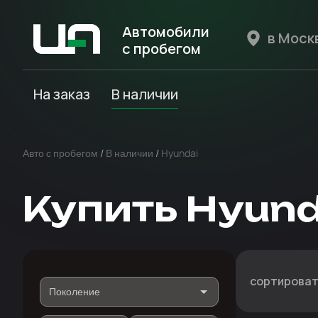
Автомобили
с пробегом
Авто Expert
На заказ
В наличии
Авто с пробегом
/
В наличии
/
Hyundai
Купить Hyund
сортироват