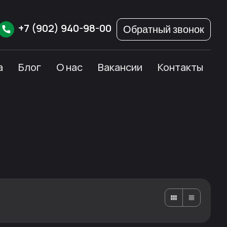
+7
(902)
940-98-00
Обратный звонок
а
Блог
О нас
Вакансии
Контакты
Карточками
Списком