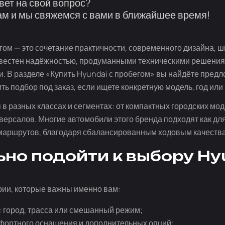
вет на свой вопрос?
м и мы свяжемся с вами в ближайшее время!
гом — это сочетание практичности, современного дизайна, 
известен надёжностью, продуманными техническими решения
и. В разделе «Купить Hyundai с пробегом» вы найдёте пред
ть подбор под заказ, если ищете конкретную модель, год или
в разных классах и сегментах: от компактных городских мо
версалов. Многие автомобили этого бренда подходят как д
х маршрутов, благодаря сбалансированным ходовым качества
ьно подойти к выбору Hy
ии, которые важны именно вам:
 город, трасса или смешанный режим;
фортного оснащения и дополнительных опций;