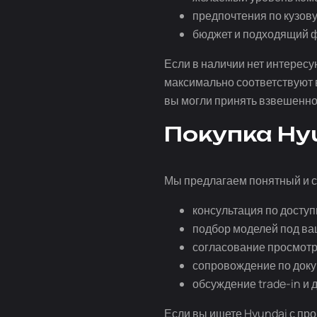
предпочтения по кузову
бюджет и подходящий ф
Если в наличии нет интерес
максимально соответствуют 
вы могли принять взвешенн
Покупка Hyu
Мы предлагаем понятный и 
консультация по досту
подбор моделей под ва
согласование просмотр
сопровождение по док
обсуждение
trade-in
и 
Если вы ищете Hyundai с про