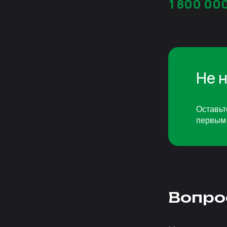
1 800 00
Не 
Оставьт
первым 
Вопро