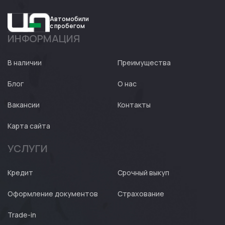
Автомобили
с пробегом
ИНФОРМАЦИЯ
Авто
Expert
В наличии
Преимущества
Блог
О нас
Вакансии
Контакты
Карта сайта
УСЛУГИ
Кредит
Срочный выкуп
Оформление документов
Страхование
Trade-in