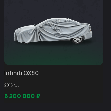
Infiniti QX80
2018 г., ,
6 200 000
₽