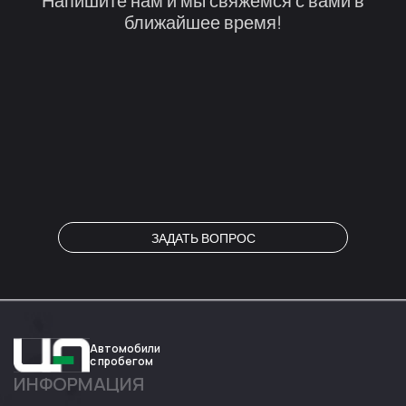
Напишите нам и мы свяжемся с вами в
ближайшее время!
ЗАДАТЬ ВОПРОС
Автомобили
с пробегом
ИНФОРМАЦИЯ
Авто