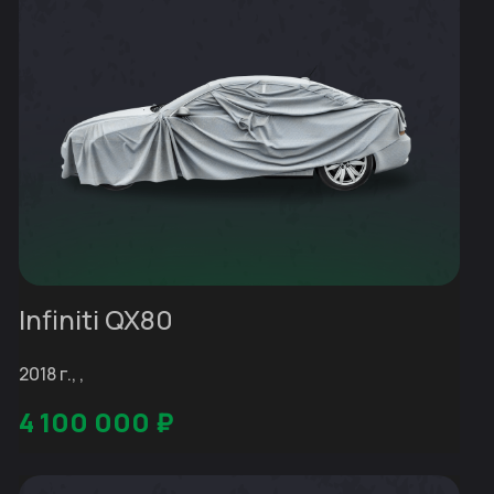
Infiniti QX80
2018 г., ,
4 100 000
₽