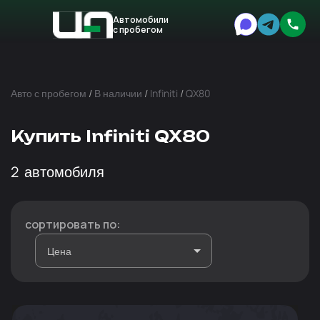
Автомобили
с пробегом
Авто
Expert
Авто с пробегом
/
В наличии
/
Infiniti
/
QX80
Купить Infiniti QX80
2
автомобиля
сортировать по: