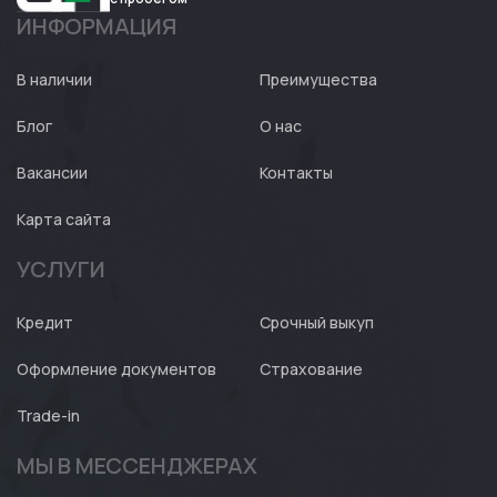
ИНФОРМАЦИЯ
Авто
Expert
В наличии
Преимущества
Блог
О нас
Вакансии
Контакты
Карта сайта
УСЛУГИ
Кредит
Срочный выкуп
Оформление документов
Страхование
Trade-in
МЫ В МЕССЕНДЖЕРАХ