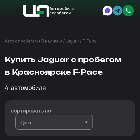
Автомобили
с пробегом
Авто
Expert
Авто с пробегом
/
В наличии
/
Jaguar
/
F-Pace
Купить Jaguar с пробегом
в Красноярске F-Pace
4
автомобиля
сортировать по: