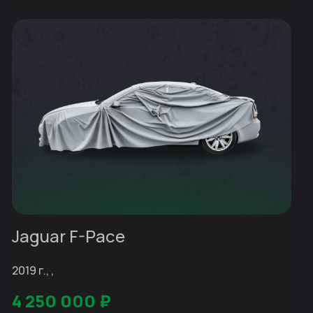
Jaguar F-Pace
2019 г., ,
4 250 000
₽