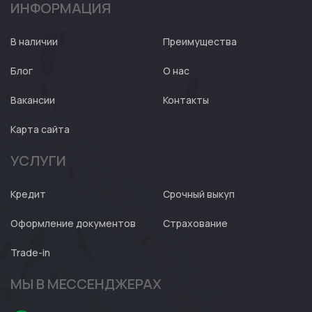
ИНФОРМАЦИЯ
Авто
Expert
В наличии
Преимущества
Блог
О нас
Вакансии
Контакты
Карта сайта
УСЛУГИ
Кредит
Срочный выкуп
Оформление документов
Страхование
Trade-in
МЫ В МЕССЕНДЖЕРАХ