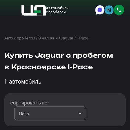
Автомобили
с пробегом
Авто
Expert
Авто с пробегом
/
В наличии
/
Jaguar
/
I-Pace
Купить Jaguar с пробегом
в Красноярске I-Pace
1
автомобиль
сортировать по: