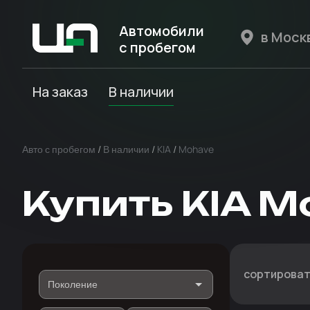
Автомобили
с пробегом
Авто Expert
На заказ
В наличии
Авто с пробегом
/
В наличии
/
KIA
/
Mohave
Купить KIA M
сортироват