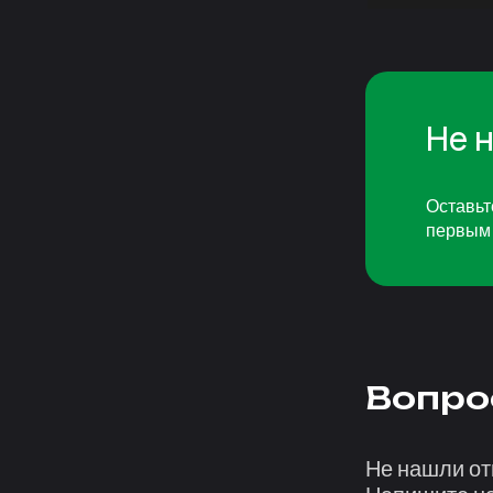
Не 
Оставьт
первым 
Вопро
Не нашли от