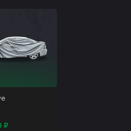
ve
0
₽