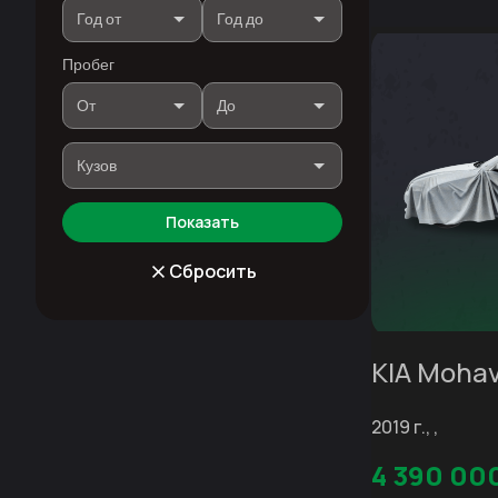
Пробег
Показать
Сбросить
KIA Moha
2019 г., ,
4 390 00