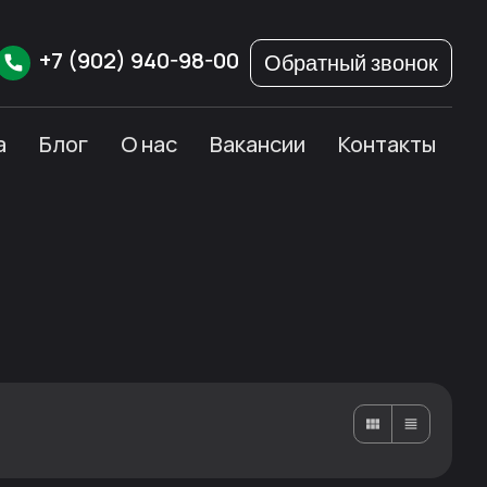
+7
(902)
940-98-00
Обратный звонок
а
Блог
О нас
Вакансии
Контакты
Карточками
Списком