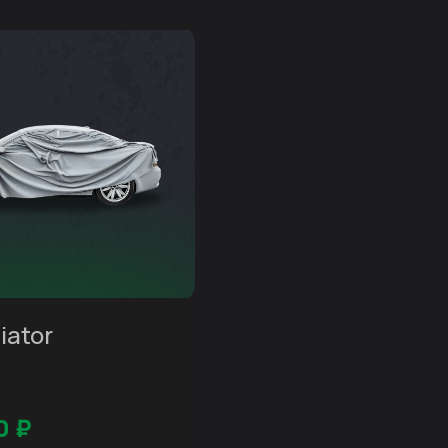
iator
0
₽