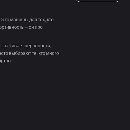
 Это машины для тех, кто
ортивность — он про
 сглаживает неровности,
сто выбирают те, кто много
ортно.