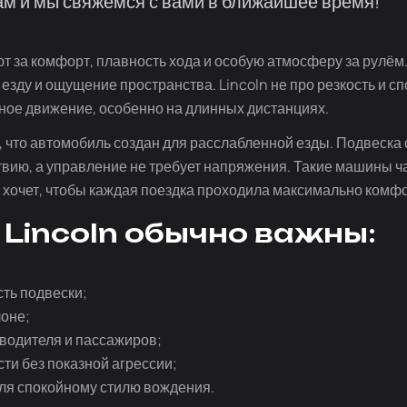
м и мы свяжемся с вами в ближайшее время!
 за комфорт, плавность хода и особую атмосферу за рулём.
езду и ощущение пространства. Lincoln не про резкость и сп
ное движение, особенно на длинных дистанциях.
, что автомобиль создан для расслабленной езды. Подвеска
твию, а управление не требует напряжения. Такие машины ча
и хочет, чтобы каждая поездка проходила максимально комф
 Lincoln обычно важны:
сть подвески;
лоне;
 водителя и пассажиров;
и без показной агрессии;
ля спокойному стилю вождения.