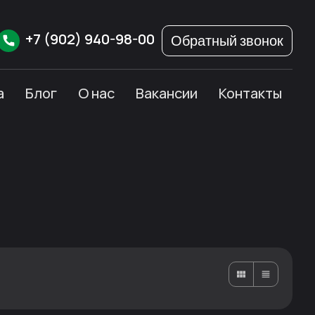
+7
(902)
940-98-00
Обратный звонок
а
Блог
О нас
Вакансии
Контакты
Карточками
Списком