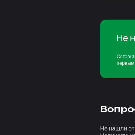
Не 
Оставьт
первым 
Вопро
Не нашли от