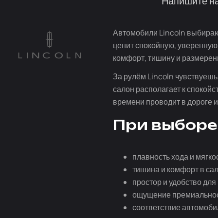
Напишите на
Автомобили Lincoln выбирают
ценит спокойную, уверенную 
комфорт, тишину и размерен
За рулём Lincoln чувствуешь
салон располагает к спокойс
времени проводит в дороге 
При выборе
плавность хода и мягко
тишина и комфорт в са
простор и удобство для
ощущение премиальност
соответствие автомоби