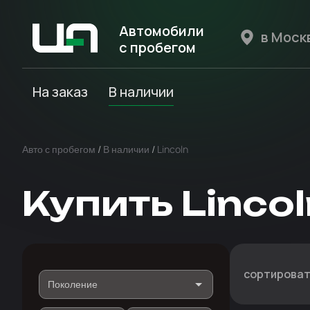
Автомобили
с пробегом
Авто Expert
На заказ
В наличии
Авто с пробегом
/
В наличии
/
Lincoln
Купить Lincol
сортироват