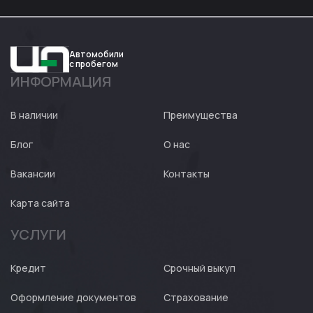
Автомобили
с пробегом
ИНФОРМАЦИЯ
Авто
Expert
В наличии
Преимущества
Блог
О нас
Вакансии
Контакты
Карта сайта
УСЛУГИ
Кредит
Срочный выкуп
Оформление документов
Страхование