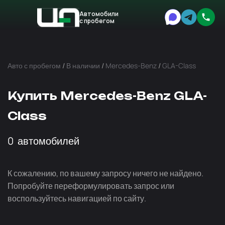
Автомобили
с пробегом
Авто
Expert
Авто с пробегом
/
В наличии
/
Mercedes-Benz
/
GLA-Class
Купить Mercedes-Benz GLA-
Class
0
автомобилей
К сожалению, по вашему запросу ничего не найдено.
Попробуйте переформулировать запрос или
воспользуйтесь навигацией по сайту.