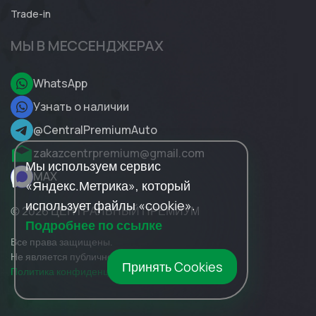
Trade-in
МЫ В МЕССЕНДЖЕРАХ
WhatsApp
Узнать о наличии
@CentralPremiumAuto
zakazcentrpremium@gmail.com
Мы используем сервис
MAX
«Яндекс.Метрика», который
использует файлы «cookie».
© 2026 ЦЕНТРАЛЬНЫЙ ПРЕМИУМ
Подробнее по ссылке
Все права защищены.
Не является публичной офертой.
Принять Cookies
Политика конфиденциальности