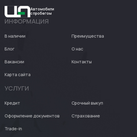
Автомобили
с пробегом
ИНФОРМАЦИЯ
Авто
Expert
В наличии
Преимущества
Блог
О нас
Вакансии
Контакты
Карта сайта
УСЛУГИ
Кредит
Срочный выкуп
Оформление документов
Страхование
Trade-in