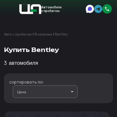
Автомобили
с пробегом
Авто
Expert
Авто с пробегом
/
В наличии
/
Bentley
Купить Bentley
3
автомобиля
сортировать по: