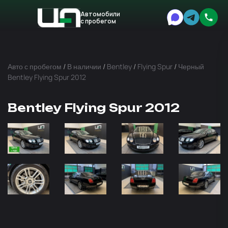
Автомобили
с пробегом
Авто
Expert
Авто с пробегом
/
В наличии
/
Bentley
/
Flying Spur
/
Черный
Bentley Flying Spur 2012
Bentley Flying Spur 2012