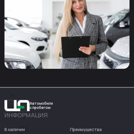
Автомобили
с пробегом
ИНФОРМАЦИЯ
Авто
Expert
В наличии
Преимущества