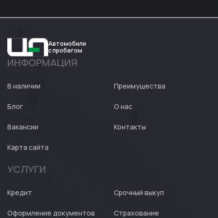
Автомобили
с пробегом
ИНФОРМАЦИЯ
Авто
Expert
В наличии
Преимущества
Блог
О нас
Вакансии
Контакты
Карта сайта
УСЛУГИ
Кредит
Срочный выкуп
Оформление документов
Страхование