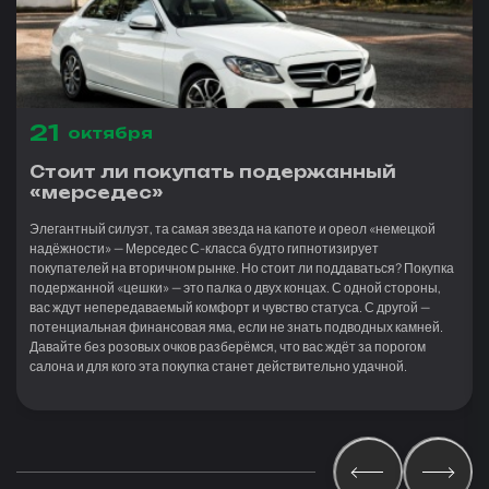
21
октября
Стоит ли покупать подержанный
«мерседес»
Элегантный силуэт, та самая звезда на капоте и ореол «немецкой
надёжности» — Мерседес С-класса будто гипнотизирует
покупателей на вторичном рынке. Но стоит ли поддаваться? Покупка
подержанной «цешки» — это палка о двух концах. С одной стороны,
вас ждут непередаваемый комфорт и чувство статуса. С другой —
потенциальная финансовая яма, если не знать подводных камней.
Давайте без розовых очков разберёмся, что вас ждёт за порогом
салона и для кого эта покупка станет действительно удачной.