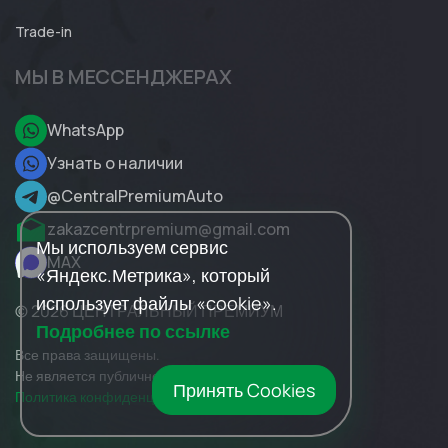
Trade-in
МЫ В МЕССЕНДЖЕРАХ
WhatsApp
Узнать о наличии
@CentralPremiumAuto
zakazcentrpremium@gmail.com
Мы используем сервис
MAX
«Яндекс.Метрика», который
использует файлы «cookie».
© 2026 ЦЕНТРАЛЬНЫЙ ПРЕМИУМ
Подробнее по ссылке
Все права защищены.
Не является публичной офертой.
Принять Cookies
Политика конфиденциальности